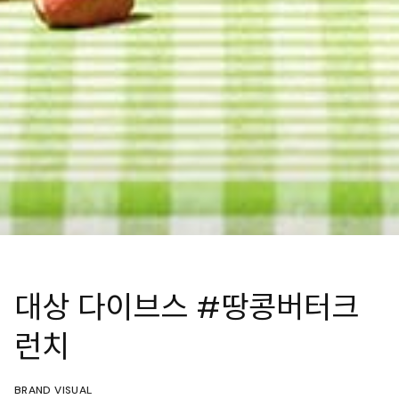
대상 다이브스 #땅콩버터크
런치
BRAND VISUAL