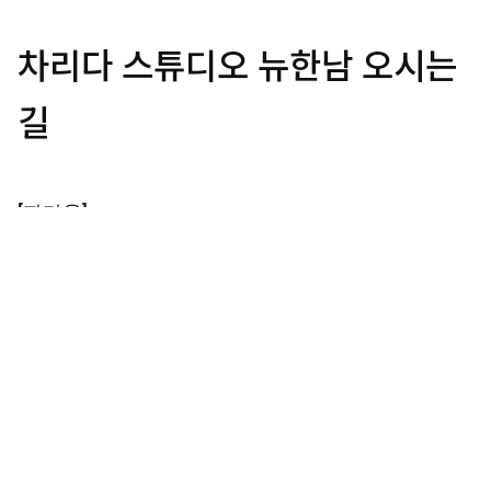
차리다 스튜디오 뉴한남 오시는
길
[자가용]
– 주소 : 서울시 용산구 한남동 727-21번지 3층
1층에 리틀넥(little neck)이라는 브런치 가게가 있고,
2층에는 올드페리도넛(old ferry donut)이 있는 매우
유명한 건물의 3층입니다. You can’t miss it!
– 주차 : 3층 차리다 오셨다고 하면 건물 기계식 주차장
에 세우실 수 있어요. 단, 대형 suv나 무게가 나가는 고
급 승용차는 기계식 주차장 이용이 어려워 도보 3분 거
리의 <한강진 공영주차장(용산구 한남동 728-27)>을