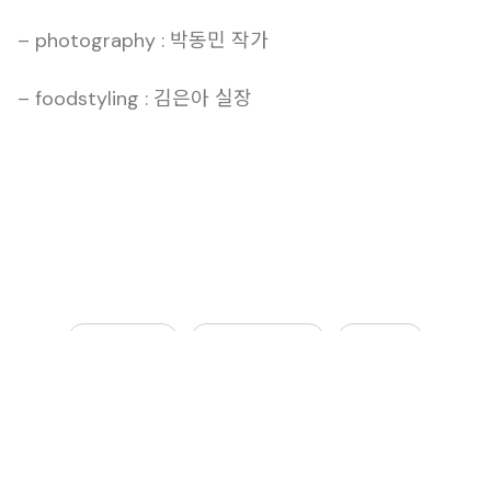
– photography : 박동민 작가
– foodstyling : 김은아 실장
푸드스타일링
푸드스타일리스트
메뉴사진
미니어처
한식