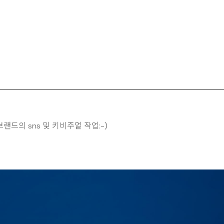
랜드의 sns 및 키비주얼 작업:-)