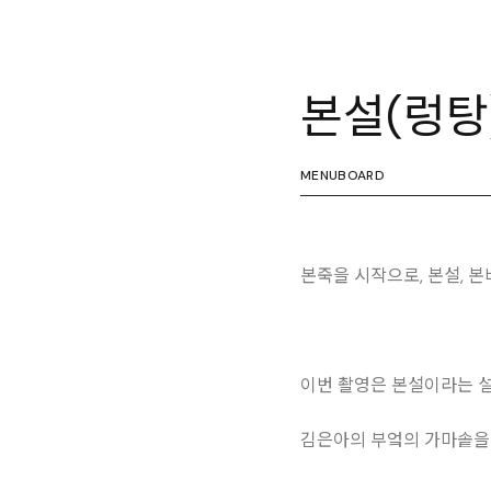
본설(렁탕
MENUBOARD
본죽을 시작으로, 본설, 본
이번 촬영은 본설이라는 설
김은아의 부엌의 가마솥을