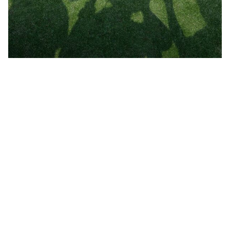
–
client : 비비고
– photography : 이주연 작가
– foodstyling : 차리다 스튜디오
라이프스타일
푸드스타일링
푸드스타일리스트
씨제이
CJ
비비고
제일제당
한식