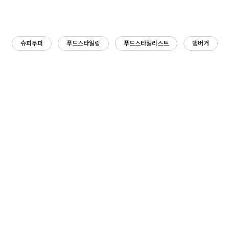
슈퍼두퍼
푸드스타일링
푸드스타일리스트
햄버거
Share This
MENU
Home