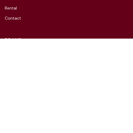
Rental
Contact
BRAND
Charida Seoul
Charida Village
Charida TV
Instagram
CONTACT
3F, 66, Hannam-daero 27-gil,
Yongsan-gu, Seoul