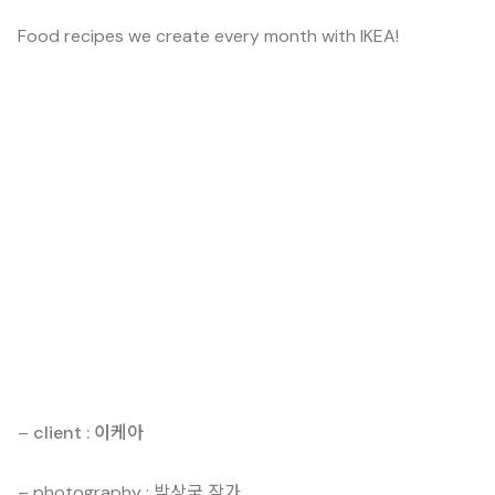
Food recipes we create every month with IKEA!
–
client : 이케아
– photography : 박상국 작가