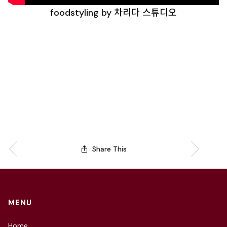
foodstyling by 차리다 스튜디오
Share This
MENU
Home