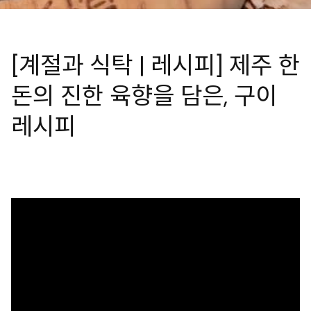
[계절과 식탁 | 레시피] 제주 한
돈의 진한 육향을 담은, 구이
레시피