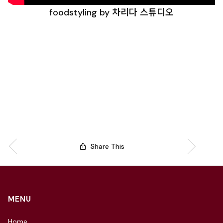
foodstyling by 차리다 스튜디오
Share This
MENU
Home