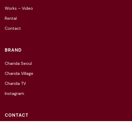
Works – Video
Rental
Contact
BRAND
Charida Seoul
Charida Village
Charida TV
Instagram
CONTACT
3F, 66, Hannam-daero 27-gil,