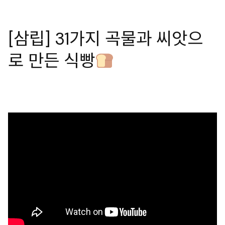
[삼립] 31가지 곡물과 씨앗으
로 만든 식빵