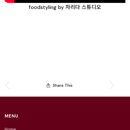
foodstyling by 차리다 스튜디오
Share This
MENU
Home