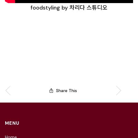
foodstyling by 차리다 스튜디오
Share This
MENU
Home