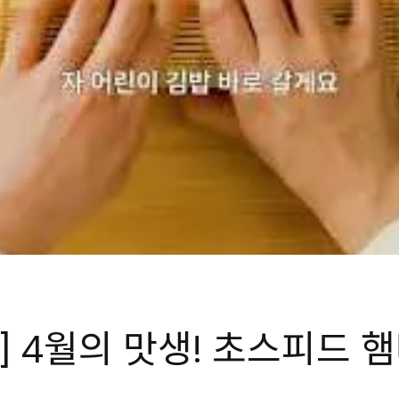
] 4월의 맛생! 초스피드 