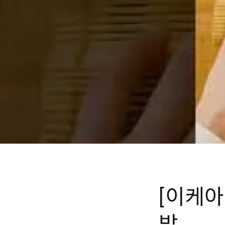
[이케아
밥