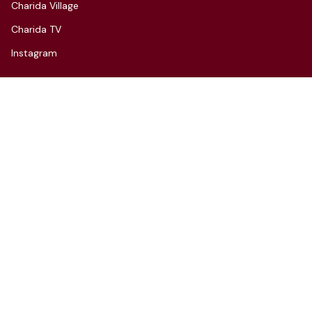
Charida Village
Charida TV
Instagram
CONTACT
3F, 66, Hannam-daero 27-gil,
Yongsan-gu, Seoul
Tel: 070-4112-7352
Email: hello@charida.com
RENTAL
차리다 뉴한남 스튜디오