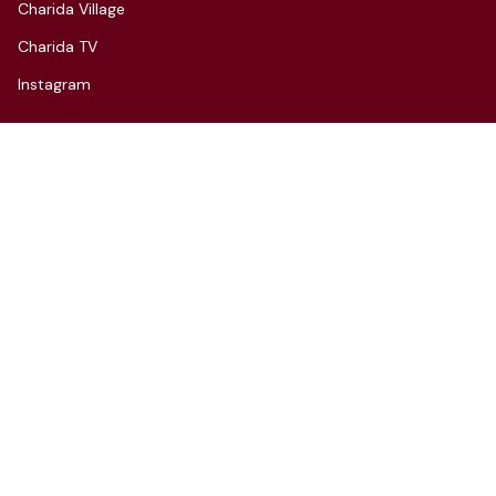
Charida Village
Charida TV
Instagram
CONTACT
3F, 66, Hannam-daero 27-gil,
Yongsan-gu, Seoul
Tel: 070-4112-7352
Email: hello@charida.com
RENTAL
차리다 뉴한남 스튜디오