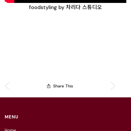
foodstyling by 차리다 스튜디오
Share This
MENU
Home