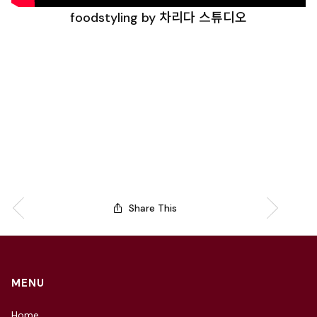
foodstyling by 차리다 스튜디오
Share This
MENU
Home