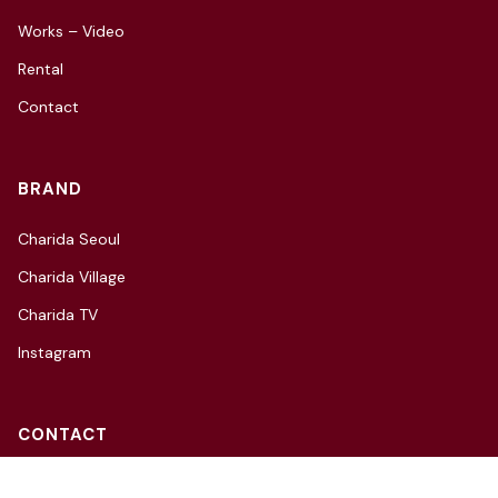
Works – Video
Rental
Contact
BRAND
Charida Seoul
Charida Village
Charida TV
Instagram
CONTACT
3F, 66, Hannam-daero 27-gil,