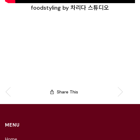
foodstyling by 차리다 스튜디오
Share This
MENU
Home