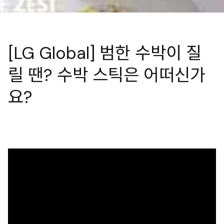
[LG Global] 범한 수박이 질
릴 땐? 수박 스틱은 어떠신가
요?