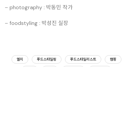
– photography : 박동민 작가
– foodstyling : 박성진 실장
엘지
푸드스타일링
푸드스타일리스트
캠핑
리빙
원물
제품사진
컬러배경
Share This