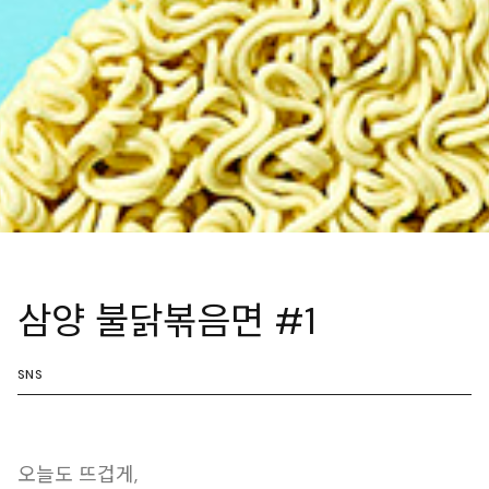
삼양 불닭볶음면 #1
SNS
오늘도 뜨겁게,