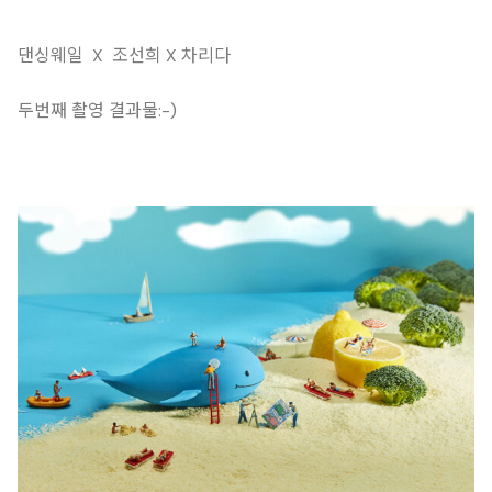
댄싱웨일 X 조선희 X 차리다
두번째 촬영 결과물:-)