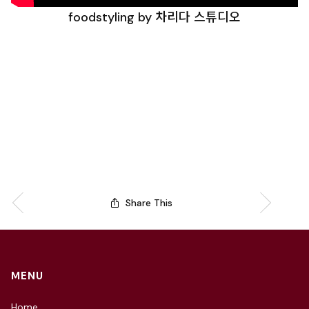
foodstyling by 차리다 스튜디오
Share This
MENU
Home