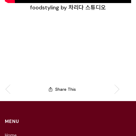
foodstyling by 차리다 스튜디오
Share This
MENU
Home