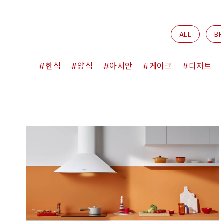
ALL
B
한식
양식
아시안
케이크
디저트