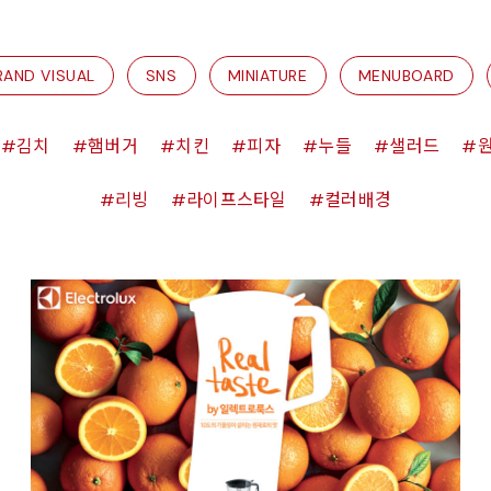
RAND VISUAL
SNS
MINIATURE
MENUBOARD
김치
햄버거
치킨
피자
누들
샐러드
리빙
라이프스타일
컬러배경