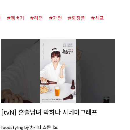
킨
햄버거
라면
가전
화장품
셰프
[tvN] 혼술남녀 박하나 시네마그래프
foodstyling by 차리다 스튜디오