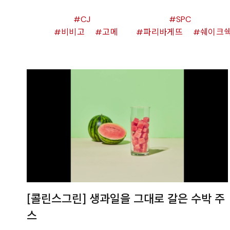
CJ
SPC
비비고
고메
파리바게뜨
쉐이크
[콜린스그린] 생과일을 그대로 갈은 수박 주
스