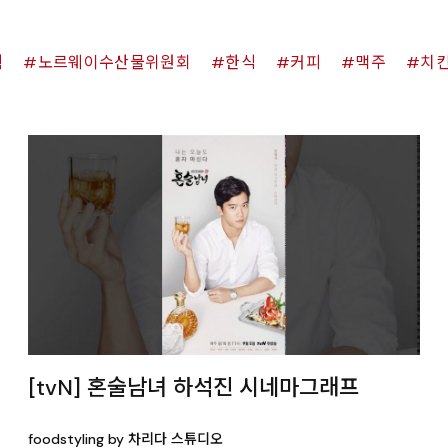
쉑
노르웨이수산물위원회
한식
커피
맥주
치
[tvN] 혼술남녀 하석진 시네마그래프
foodstyling by 차리다 스튜디오