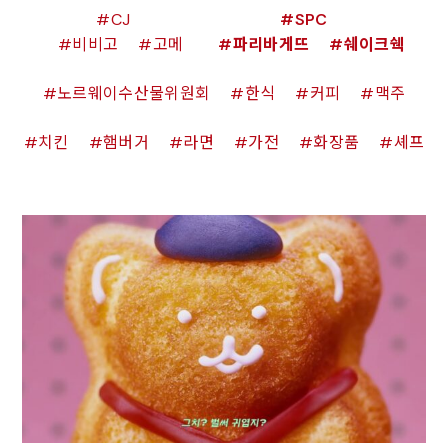
CJ
SPC
비비고
고메
파리바게뜨
쉐이크쉑
노르웨이수산물위원회
한식
커피
맥주
치킨
햄버거
라면
가전
화장품
셰프