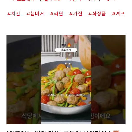
치킨
햄버거
라면
가전
화장품
셰프