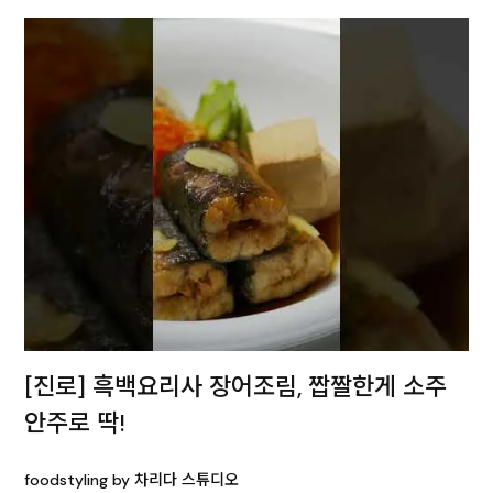
[진로] 흑백요리사 장어조림, 짭짤한게 소주
안주로 딱!
foodstyling by 차리다 스튜디오