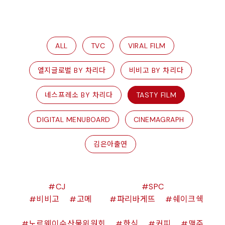
ALL
TVC
VIRAL FILM
엘지글로벌 BY 차리다
비비고 BY 차리다
네스프레소 BY 차리다
TASTY FILM
DIGITAL MENUBOARD
CINEMAGRAPH
김은아출연
CJ
SPC
비비고
고메
파리바게뜨
쉐이크쉑
노르웨이수산물위원회
한식
커피
맥주