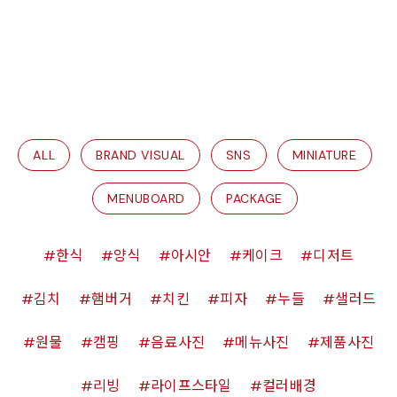
ALL
BRAND VISUAL
SNS
MINIATURE
MENUBOARD
PACKAGE
한식
양식
아시안
케이크
디저트
김치
햄버거
치킨
피자
누들
샐러드
원물
캠핑
음료사진
메뉴사진
제품사진
리빙
라이프스타일
컬러배경