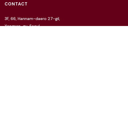
CONTACT
3F, 66, Hannam-daero 27-gil,
Yongsan-gu, Seoul
Tel: 070-4112-7352
Email: hello@charida.com
RENTAL
차리다 뉴한남 스튜디오
차리다 라운지 한남 스튜디오
Website by
OSC Studio