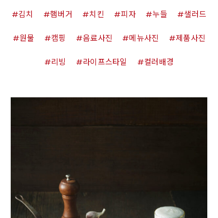
김치
햄버거
치킨
피자
누들
샐러드
원물
캠핑
음료사진
메뉴사진
제품사진
리빙
라이프스타일
컬러배경