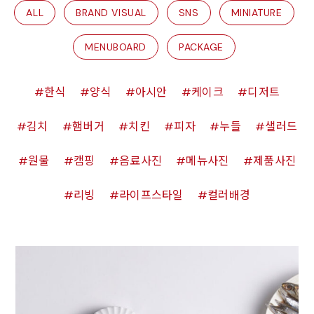
ALL
BRAND VISUAL
SNS
MINIATURE
MENUBOARD
PACKAGE
한식
양식
아시안
케이크
디저트
김치
햄버거
치킨
피자
누들
샐러드
원물
캠핑
음료사진
메뉴사진
제품사진
리빙
라이프스타일
컬러배경