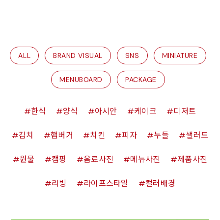
ALL
BRAND VISUAL
SNS
MINIATURE
MENUBOARD
PACKAGE
한식
양식
아시안
케이크
디저트
김치
햄버거
치킨
피자
누들
샐러드
원물
캠핑
음료사진
메뉴사진
제품사진
리빙
라이프스타일
컬러배경