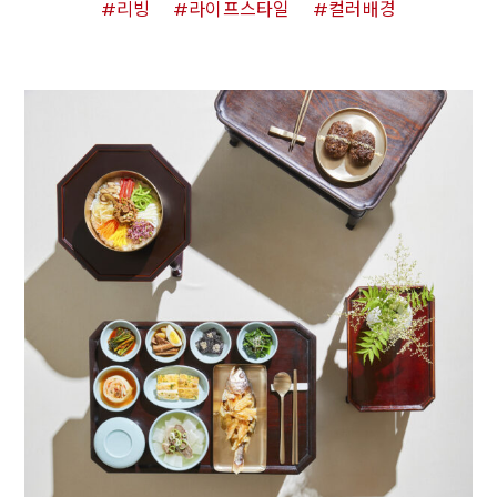
리빙
라이프스타일
컬러배경