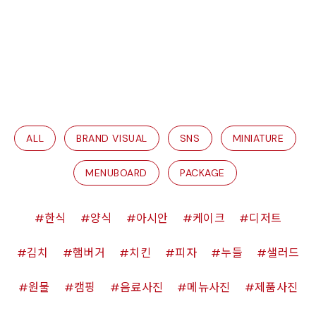
ALL
BRAND VISUAL
SNS
MINIATURE
MENUBOARD
PACKAGE
한식
양식
아시안
케이크
디저트
김치
햄버거
치킨
피자
누들
샐러드
원물
캠핑
음료사진
메뉴사진
제품사진