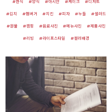
한식
양식
아시안
케이크
디저트
김치
햄버거
치킨
피자
누들
샐러드
원물
캠핑
음료사진
메뉴사진
제품사진
리빙
라이프스타일
컬러배경