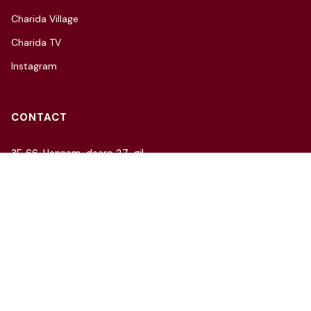
Charida Village
Charida TV
Instagram
CONTACT
3F, 66, Hannam-daero 27-gil,
Yongsan-gu, Seoul
Tel: 070-4112-7352
Email: hello@charida.com
RENTAL