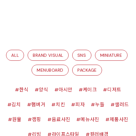
ALL
BRAND VISUAL
SNS
MINIATURE
MENUBOARD
PACKAGE
한식
양식
아시안
케이크
디저트
김치
햄버거
치킨
피자
누들
샐러드
원물
캠핑
음료사진
메뉴사진
제품사진
리빙
라이프스타일
컬러배경