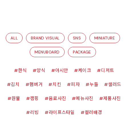
ALL
BRAND VISUAL
SNS
MINIATURE
MENUBOARD
PACKAGE
한식
양식
아시안
케이크
디저트
김치
햄버거
치킨
피자
누들
샐러드
원물
캠핑
음료사진
메뉴사진
제품사진
리빙
라이프스타일
컬러배경