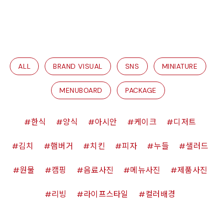
ALL
BRAND VISUAL
SNS
MINIATURE
MENUBOARD
PACKAGE
한식
양식
아시안
케이크
디저트
김치
햄버거
치킨
피자
누들
샐러드
원물
캠핑
음료사진
메뉴사진
제품사진
리빙
라이프스타일
컬러배경