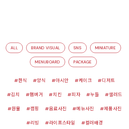
ALL
BRAND VISUAL
SNS
MINIATURE
MENUBOARD
PACKAGE
한식
양식
아시안
케이크
디저트
김치
햄버거
치킨
피자
누들
샐러드
원물
캠핑
음료사진
메뉴사진
제품사진
리빙
라이프스타일
컬러배경