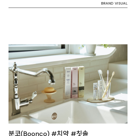
BRAND VISUAL
분코(Boonco) #치약 #칫솔