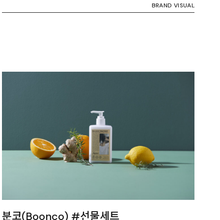
BRAND VISUAL
분코(Boonco) #선물세트