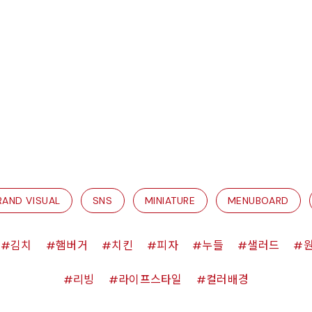
RAND VISUAL
SNS
MINIATURE
MENUBOARD
김치
햄버거
치킨
피자
누들
샐러드
리빙
라이프스타일
컬러배경