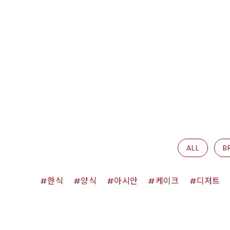
ALL
B
한식
양식
아시안
케이크
디저트