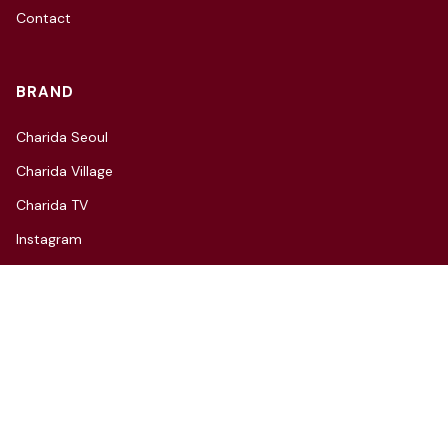
Contact
BRAND
Charida Seoul
Charida Village
Charida TV
Instagram
CONTACT
3F, 66, Hannam-daero 27-gil,
Yongsan-gu, Seoul
Tel: 070-4112-7352