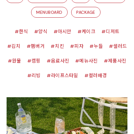
MENUBOARD
PACKAGE
한식
양식
아시안
케이크
디저트
김치
햄버거
치킨
피자
누들
샐러드
원물
캠핑
음료사진
메뉴사진
제품사진
리빙
라이프스타일
컬러배경