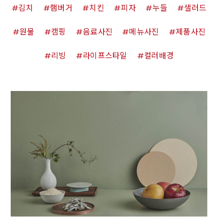
김치
햄버거
치킨
피자
누들
샐러드
원물
캠핑
음료사진
메뉴사진
제품사진
리빙
라이프스타일
컬러배경