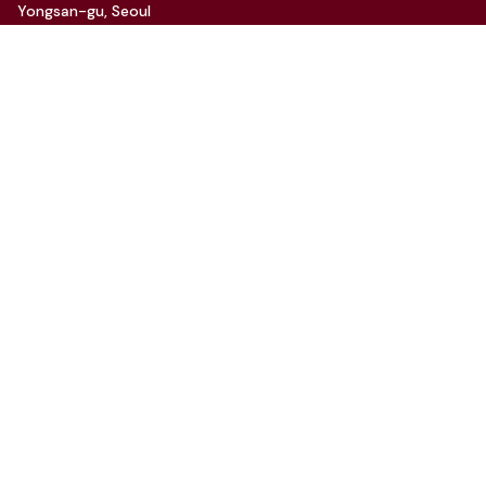
Yongsan-gu, Seoul
Tel: 070-4112-7352
Email: hello@charida.com
RENTAL
차리다 뉴한남 스튜디오
차리다 라운지 한남 스튜디오
Website by
OSC Studio
© 2021 Charida. All Rights Reserved.