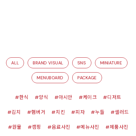
ALL
BRAND VISUAL
SNS
MINIATURE
MENUBOARD
PACKAGE
한식
양식
아시안
케이크
디저트
김치
햄버거
치킨
피자
누들
샐러드
원물
캠핑
음료사진
메뉴사진
제품사진