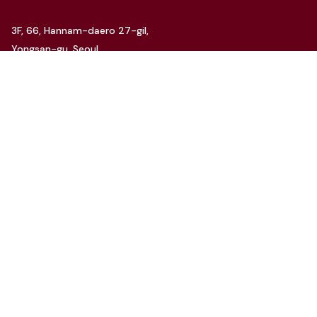
3F, 66, Hannam-daero 27-gil,
Yongsan-gu, Seoul
Tel: 070-4112-7352
Email: hello@charida.com
RENTAL
차리다 뉴한남 스튜디오
차리다 라운지 한남 스튜디오
Website by
OSC Studio