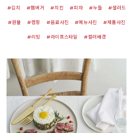
김치
햄버거
치킨
피자
누들
샐러드
원물
캠핑
음료사진
메뉴사진
제품사진
리빙
라이프스타일
컬러배경