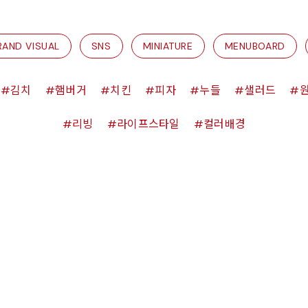
RAND VISUAL
SNS
MINIATURE
MENUBOARD
김치
햄버거
치킨
피자
누들
샐러드
리빙
라이프스타일
컬러배경