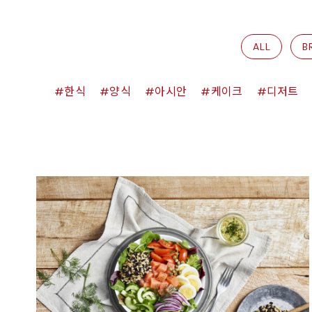
ALL
B
한식
양식
아시안
케이크
디저트