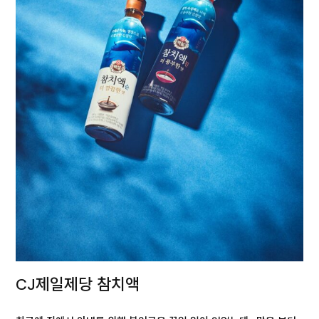
CJ제일제당 참치액