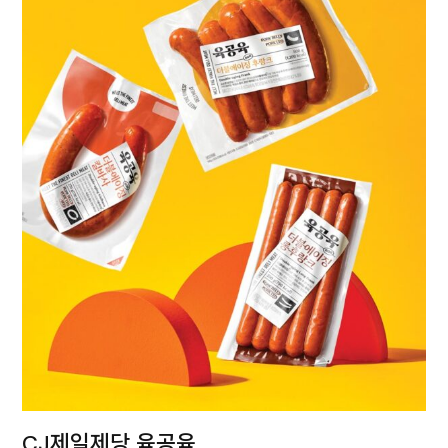
CJ제일제당 육공육