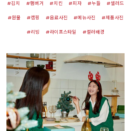
김치
햄버거
치킨
피자
누들
샐러드
원물
캠핑
음료사진
메뉴사진
제품사진
리빙
라이프스타일
컬러배경