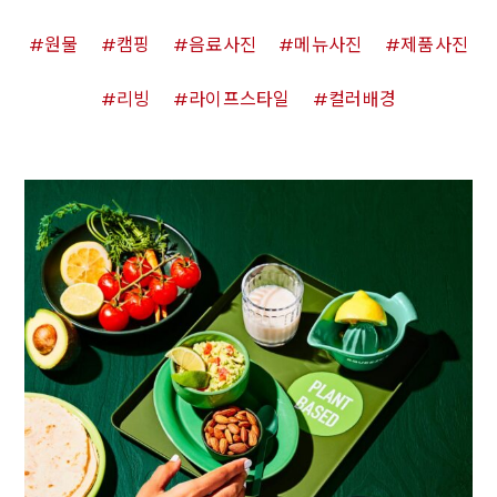
원물
캠핑
음료사진
메뉴사진
제품사진
리빙
라이프스타일
컬러배경