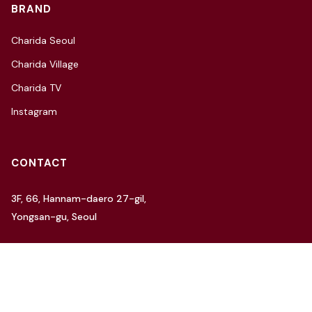
BRAND
Charida Seoul
Charida Village
Charida TV
Instagram
CONTACT
3F, 66, Hannam-daero 27-gil,
Yongsan-gu, Seoul
Tel: 070-4112-7352
Email: hello@charida.com