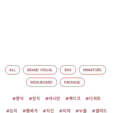
ALL
BRAND VISUAL
SNS
MINIATURE
MENUBOARD
PACKAGE
한식
양식
아시안
케이크
디저트
김치
햄버거
치킨
피자
누들
샐러드